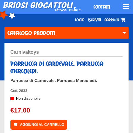
CONTATTI
Login
Iscriviti
Carrello
CATALOGO PRODOTTI
carnivaltoys
parrucca di carnevale. parrucca
mercoledi.
Parrucca di Carnevale. Parrucca Mercoledi.
Cod. 2833
Non disponbile
€17.00
AGGIUNGI AL CARRELLO