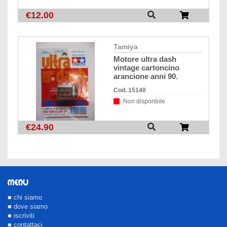
€12.00
tamiya
motore ultra dash
vintage cartoncino
arancione anni 90.
Cod. 15140
Non disponbile
€24.90
MENU
■ chi siamo
■ dove siamo
■ iscriviti
■ contattaci