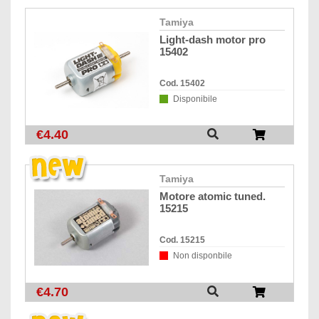
tamiya
light-dash motor pro
15402
Cod. 15402
Disponibile
€4.40
tamiya
motore atomic tuned.
15215
Cod. 15215
Non disponbile
€4.70