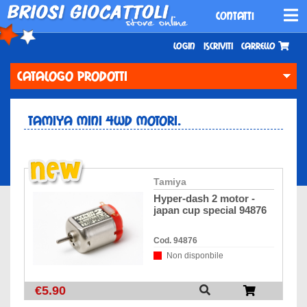
CONTATTI
Login
Iscriviti
Carrello
CATALOGO PRODOTTI
Tamiya Mini 4wd MOTORI.
tamiya
hyper-dash 2 motor -
japan cup special 94876
Cod. 94876
Non disponbile
€5.90