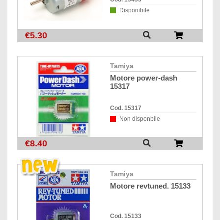
Disponibile
€5.30
tamiya
motore power-dash
15317
Cod. 15317
Non disponbile
€8.40
tamiya
motore revtuned. 15133
Cod. 15133