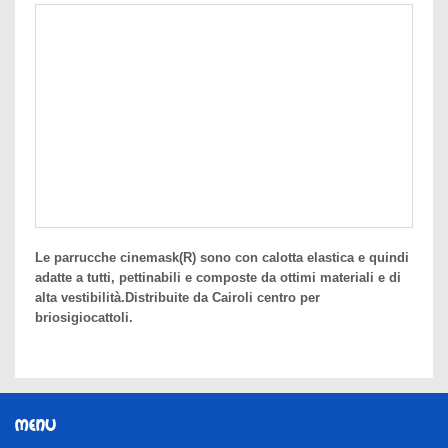
Le parrucche cinemask(R) sono con calotta elastica e quindi
adatte a tutti, pettinabili e composte da ottimi materiali e di
alta vestibilità.Distribuite da Cairoli centro per
briosigiocattoli.
MENU