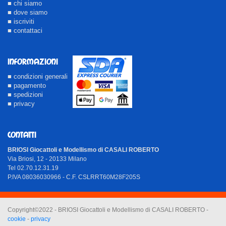
■ chi siamo
■ dove siamo
■ iscriviti
■ contattaci
INFORMAZIONI
■ condizioni generali
■ pagamento
■ spedizioni
■ privacy
CONTATTI
BRIOSI Giocattoli e Modellismo di CASALI ROBERTO
Via Briosi, 12 - 20133 Milano
Tel 02.70.12.31.19
P.IVA 08036030966 - C.F. CSLRRT60M28F205S
Copyright©2022 - BRIOSI Giocattoli e Modellismo di CASALI ROBERTO -
cookie
-
privacy