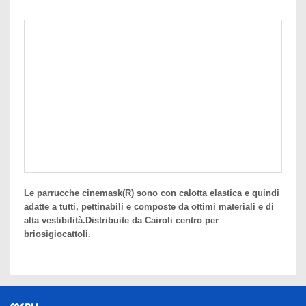
Le parrucche cinemask(R) sono con calotta elastica e quindi
adatte a tutti, pettinabili e composte da ottimi materiali e di
alta vestibilità.Distribuite da Cairoli centro per
briosigiocattoli.