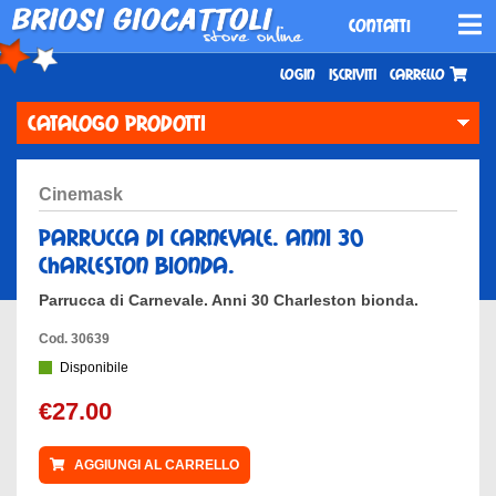
CONTATTI
Login
Iscriviti
Carrello
CATALOGO PRODOTTI
cinemask
parrucca di carnevale. anni 30
charleston bionda.
Parrucca di Carnevale. Anni 30 Charleston bionda.
Cod. 30639
Disponibile
€27.00
AGGIUNGI AL CARRELLO