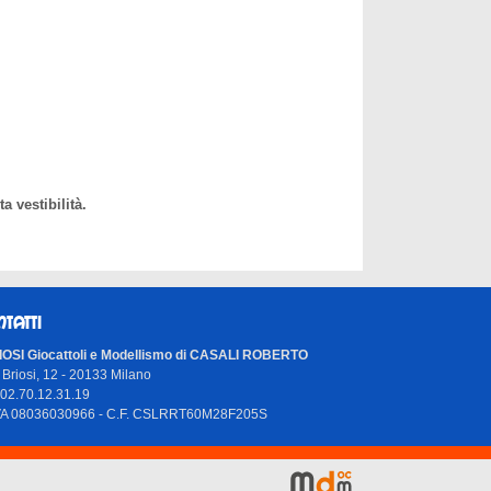
a vestibilità.
NTATTI
OSI Giocattoli e Modellismo di CASALI ROBERTO
 Briosi, 12 - 20133 Milano
 02.70.12.31.19
IVA 08036030966 - C.F. CSLRRT60M28F205S