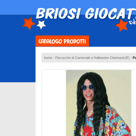
CATALOGO PRODOTTI
home
-
Parrucche di Carnevale e Halloween Cinemask(R)
-
Pa