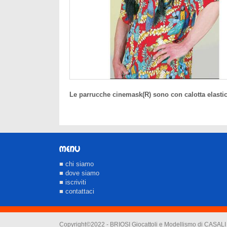
Le parrucche cinemask(R) sono con calotta elastica e
MENU
■ chi siamo
■ dove siamo
■ iscriviti
■ contattaci
Copyright©2022 - BRIOSI Giocattoli e Modellismo di CASA