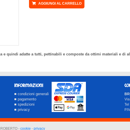
AGGIUNGI AL CARRELLO
 quindi adatte a tutti, pettinabili e composte da ottimi materiali e di alt
INFORMAZIONI
CO
■ condizioni generali
BRI
■ pagamento
Via
■ spedizioni
Tel
■ privacy
P.
LI ROBERTO -
cookie
-
privacy