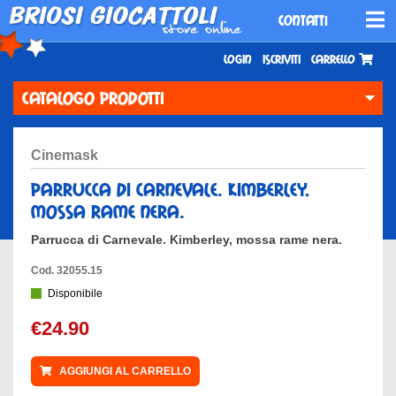
CONTATTI
Login
Iscriviti
Carrello
CATALOGO PRODOTTI
cinemask
parrucca di carnevale. kimberley,
mossa rame nera.
Parrucca di Carnevale. Kimberley, mossa rame nera.
Cod. 32055.15
Disponibile
€24.90
AGGIUNGI AL CARRELLO