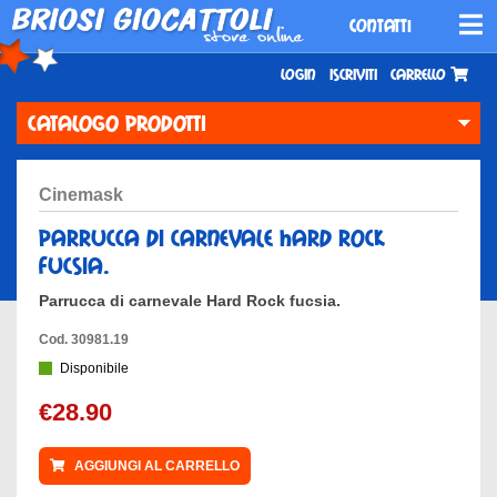
CONTATTI
Login
Iscriviti
Carrello
CATALOGO PRODOTTI
cinemask
parrucca di carnevale hard rock
fucsia.
Parrucca di carnevale Hard Rock fucsia.
Cod. 30981.19
Disponibile
€28.90
AGGIUNGI AL CARRELLO