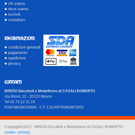
■ chi siamo
■ dove siamo
■ iscriviti
■ contattaci
INFORMAZIONI
■ condizioni generali
■ pagamento
■ spedizioni
■ privacy
CONTATTI
BRIOSI Giocattoli e Modellismo di CASALI ROBERTO
Via Briosi, 12 - 20133 Milano
Tel 02.70.12.31.19
P.IVA 08036030966 - C.F. CSLRRT60M28F205S
Copyright©2022 - BRIOSI Giocattoli e Modellismo di CASALI ROBERTO -
cookie
-
privacy