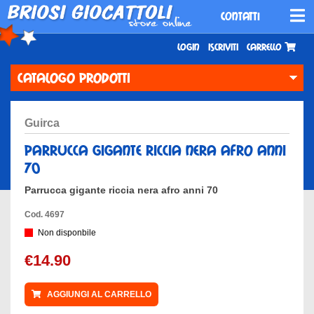
CONTATTI
Login
Iscriviti
Carrello
CATALOGO PRODOTTI
guirca
parrucca gigante riccia nera afro anni
70
Parrucca gigante riccia nera afro anni 70
Cod. 4697
Non disponbile
€14.90
AGGIUNGI AL CARRELLO