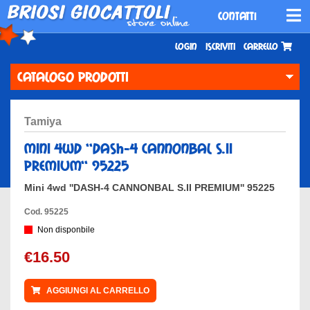
CONTATTI
Login
Iscriviti
Carrello
CATALOGO PRODOTTI
tamiya
mini 4wd ''dash-4 cannonbal s.ii
premium'' 95225
Mini 4wd ''DASH-4 CANNONBAL S.II PREMIUM'' 95225
Cod. 95225
Non disponbile
€16.50
AGGIUNGI AL CARRELLO