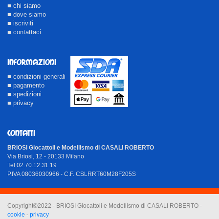
■ chi siamo
■ dove siamo
■ iscriviti
■ contattaci
INFORMAZIONI
■ condizioni generali
■ pagamento
■ spedizioni
■ privacy
CONTATTI
BRIOSI Giocattoli e Modellismo di CASALI ROBERTO
Via Briosi, 12 - 20133 Milano
Tel 02.70.12.31.19
P.IVA 08036030966 - C.F. CSLRRT60M28F205S
Copyright©2022 - BRIOSI Giocattoli e Modellismo di CASALI ROBERTO -
cookie
-
privacy