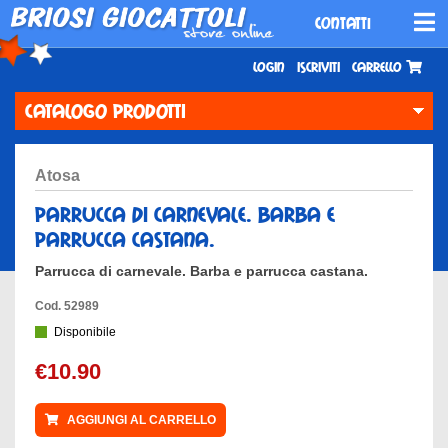
CONTATTI
Login
Iscriviti
Carrello
CATALOGO PRODOTTI
atosa
parrucca di carnevale. barba e
parrucca castana.
Parrucca di carnevale. Barba e parrucca castana.
Cod. 52989
Disponibile
€10.90
AGGIUNGI AL CARRELLO