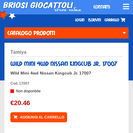
CONTATTI
Login
Iscriviti
Carrello
CATALOGO PRODOTTI
tamiya
wild mini 4wd nissan kingcub jr. 17007
Wild Mini 4wd Nissan Kingcub Jr. 17007
Cod. 17007
Non disponbile
€20.46
AGGIUNGI AL CARRELLO