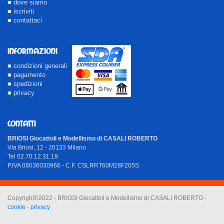
■ dove siamo
■ iscriviti
■ contattaci
INFORMAZIONI
■ condizioni generali
■ pagamento
■ spedizioni
■ privacy
CONTATTI
BRIOSI Giocattoli e Modellismo di CASALI ROBERTO
Via Briosi, 12 - 20133 Milano
Tel 02.70.12.31.19
P.IVA 08036030966 - C.F. CSLRRT60M28F205S
Copyright©2022 - BRIOSI Giocattoli e Modellismo di CASALI ROBERTO -
cookie
-
privacy