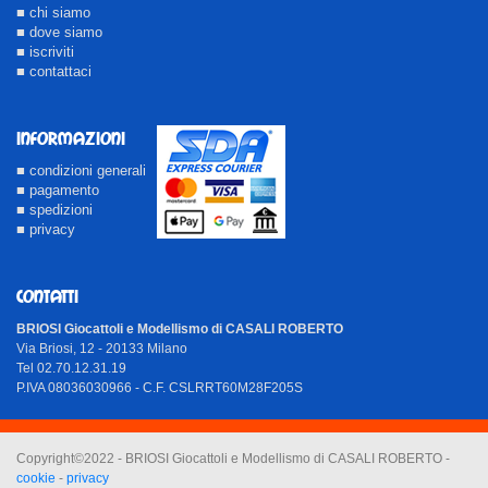
■ chi siamo
■ dove siamo
■ iscriviti
■ contattaci
INFORMAZIONI
■ condizioni generali
■ pagamento
■ spedizioni
■ privacy
CONTATTI
BRIOSI Giocattoli e Modellismo di CASALI ROBERTO
Via Briosi, 12 - 20133 Milano
Tel 02.70.12.31.19
P.IVA 08036030966 - C.F. CSLRRT60M28F205S
Copyright©2022 - BRIOSI Giocattoli e Modellismo di CASALI ROBERTO -
cookie
-
privacy