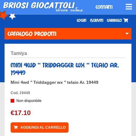
CONTATTI
Login
Iscriviti
Carrello
CATALOGO PRODOTTI
tamiya
mini 4wd '' triddagger wx '' telaio ar.
19449
Mini 4wd '' Triddagger wx '' telaio Ar. 19449
Cod. 19449
Non disponbile
€17.10
AGGIUNGI AL CARRELLO