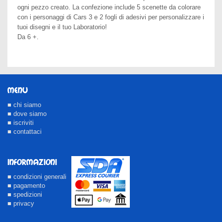
ogni pezzo creato. La confezione include 5 scenette da colorare
con i personaggi di Cars 3 e 2 fogli di adesivi per personalizzare i
tuoi disegni e il tuo Laboratorio!
Da 6 +.
MENU
■ chi siamo
■ dove siamo
■ iscriviti
■ contattaci
INFORMAZIONI
■ condizioni generali
■ pagamento
■ spedizioni
■ privacy