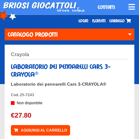
CONTATTI
Login
Iscriviti
Carrello
CATALOGO PRODOTTI
crayola
laboratorio dei pennarelli cars 3-
crayola®
Laboratorio dei pennarelli Cars 3-CRAYOLA®
Cod. 25-7243
Non disponbile
€27.80
AGGIUNGI AL CARRELLO