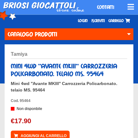
CONTATTI
Login
Iscriviti
Carrello
CATALOGO PRODOTTI
tamiya
mini 4wd ''avante mkiii'' carrozzeria
policarbonato. telaio ms. 95464
Mini 4wd ''Avante MKIII'' Carrozzeria Policarbonato.
telaio MS. 95464
Cod. 95464
Non disponbile
€17.90
AGGIUNGI AL CARRELLO