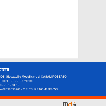
NTATTI
OSI Giocattoli e Modellismo di CASALI ROBERTO
 Briosi, 12 - 20133 Milano
 02.70.12.31.19
IVA 08036030966 - C.F. CSLRRT60M28F205S