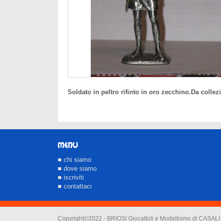
Soldato in peltro rifinto in oro zecchino.Da coll
MENU
■ chi siamo
■ dove siamo
■ iscriviti
■ contattaci
Copyright©2022 - BRIOSI Giocattoli e Modellismo di CASA