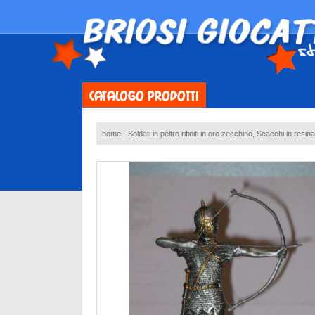
CATALOGO PRODOTTI
home
-
Soldati in peltro rifiniti in oro zecchino, Scacchi in resin