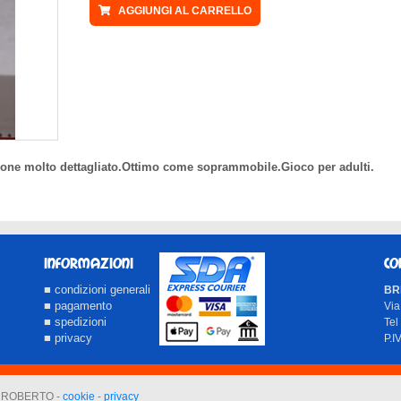
AGGIUNGI AL CARRELLO
ezione molto dettagliato.Ottimo come soprammobile.Gioco per adulti.
INFORMAZIONI
CO
■ condizioni generali
BRI
■ pagamento
Via
■ spedizioni
Tel
■ privacy
P.
LI ROBERTO -
cookie
-
privacy