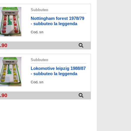
subbuteo
nottingham forest 1978/79
- subbuteo la leggenda
vintage
Cod. sn
.90
subbuteo
lokomotive leipzig 1988/87
- subbuteo la leggenda
vintage edition
Cod. sn
.90