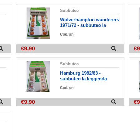
subbuteo
wolverhampton wanderers
1971/72 - subbuteo la
leggenda vintage
Cod. sn
€9.90
€9
subbuteo
hamburg 1982/83 -
subbuteo la leggenda
n
vintage edition
Cod. sn
€9.90
€9