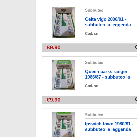
subbuteo
celta vigo 2000/01 -
subbuteo la leggenda
vintage.
Cod. sn
€9.90
subbuteo
queen parks ranger
1986/87 - subbuteo la
leggenda vintage editio
Cod. sn
€9.90
subbuteo
ipswich town 1980/81 -
subbuteo la leggenda
vintage edition