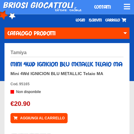
CONTATTI
Login
Iscriviti
Carrello
CATALOGO PRODOTTI
tamiya
mini 4wd ignicion blu metallic telaio ma
Mini 4Wd IGNICION BLU METALLIC Telaio MA
Cod. 95165
Non disponbile
€20.90
AGGIUNGI AL CARRELLO