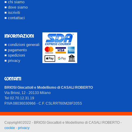
■ chi siamo
■ dove siamo
■ iscriviti
■ contattaci
INFORMAZIONI
■ condizioni generali
■ pagamento
■ spedizioni
■ privacy
CONTATTI
BRIOSI Giocattoli e Modellismo di CASALI ROBERTO
Via Briosi, 12 - 20133 Milano
Tel 02.70.12.31.19
P.IVA 08036030966 - C.F. CSLRRT60M28F205S
Copyright©2022 - BRIOSI Giocattoli e Modellismo di CASALI ROBERTO -
cookie
-
privacy