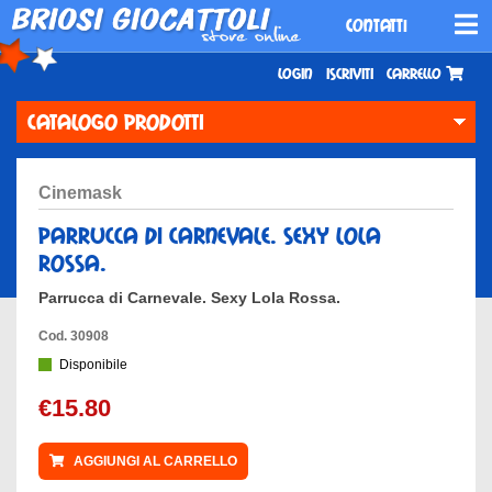
CONTATTI
Login
Iscriviti
Carrello
CATALOGO PRODOTTI
cinemask
parrucca di carnevale. sexy lola
rossa.
Parrucca di Carnevale. Sexy Lola Rossa.
Cod. 30908
Disponibile
€15.80
AGGIUNGI AL CARRELLO